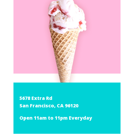
5678 Extra Rd
San Francisco, CA 96120
Open 11am to 11pm Everyday